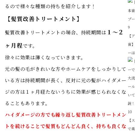
るので様々な種類の持ちを紹介します！
【髪質改善トリートメント】
9
１〜２
髪質改善トリートメントの場合、持続期間は
【
ヶ月程
音
です。
ー
徐々に効果は薄くなっていきます。
元の髪の毛がきれいな方やホームケアをしっかりして
いる方は持続期間が長く、反対に元の髪がハイダメー
ジの方は１ヶ月経たないうちに効果が感じられなくな
ることもあります。
10
ハイダメージの方でも繰り返し髪質改善トリートメン
【
トを続けることで髪質もどんどん良く、持ちも良くな
で