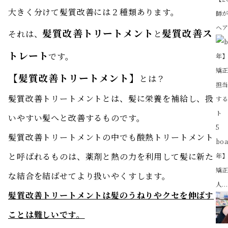
大きく分けて髪質改善には２種類あります。
師
ヘア
髪質改善トリートメント
髪質改善ス
それは、
と
トレート
です。
【髪質改善トリートメント】
とは？
髪質改善トリートメントとは、髪に栄養を補給し、扱
いやすい髪へと改善するものです。
5
髪質改善トリートメントの中でも酸熱トリートメント
bo
と呼ばれるものは、薬剤と熱の力を利用して髪に新た
年
矯正
な結合を結ばせてより扱いやくすします。
人..
髪質改善トリートメントは髪のうねりやクセを伸ばす
ことは難しいです。