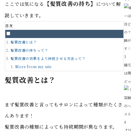
【髪質改善の持ち】
ここでは気になる
について解
説していきます。
目次
髪質改善とは？
髪質改善の持ちって？
3
髪質改善の効果をより持続させる方法って？
縮
More from my site
は
髪質改善とは？
どっ
まず髪質改善と言ってもサロンによって種類がたくさ
んあります！
4
髪質改善の種類によっても持続期間が異なります。
【2