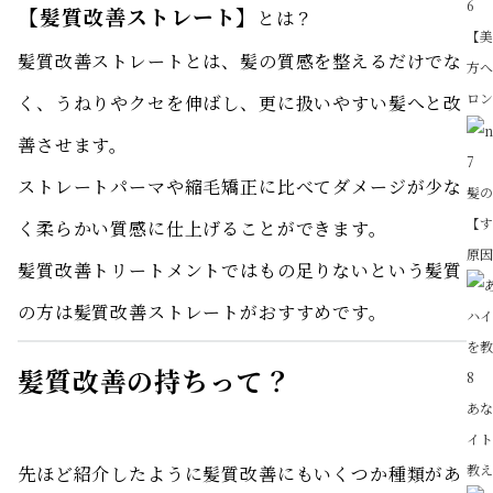
6
【髪質改善ストレート】
とは？
【
髪質改善ストレートとは、髪の質感を整えるだけでな
方
ロン
く、うねりやクセを伸ばし、更に扱いやすい髪へと改
善させます。
7
ストレートパーマや縮毛矯正に比べてダメージが少な
髪
【
く柔らかい質感に仕上げることができます。
原因
髪質改善トリートメントではもの足りないという髪質
の方は髪質改善ストレートがおすすめです。
髪質改善の持ちって？
8
あ
イ
教
先ほど紹介したように髪質改善にもいくつか種類があ