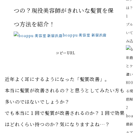
つの？現役美容師がきれいな髪質を保
1
つ方法を紹介！
プ
い
boappu 美容室 新居浜店
み込
コピーURL
近年よく耳にするようになった「髪質改善」。
本当に髪質が改善されるの？と思うとしてみたい方も
多いのではないでしょうか？
2
でも本当に１回で髪質が改善されるのか？１回で効果
bo
はどれくらい持つのか？気になりますよね…？
最
ケア