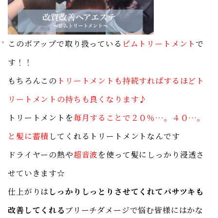
このボアップで取り扱っている
ピムトリートメント
で
す！！
もちろんこの
トリートメントも持続すればするほどト
リートメントの持ちも良くなります♪
トリートメントを
毎月することで２０％…。４０…。
と髪に蓄積
してくれるトリートメントなんです
ドライヤーの熱や
超音波
を使って髪にしっかり浸透さ
せていきます☆
仕上がりは
しっかりしっとりさせてくれてパサツキも
改善してくれる
ブリーチダメージで悩む皆様にはかな