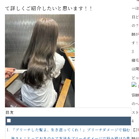
て詳しくご紹介したいと思います！！
3
縮
は
どっ
目次
4
「ブリーチした髪よ、生き返ってくれ！」ブリーチダメージで悩む
【2
皆さん！とっておきのケア方法をブリーチダメージで悩み続けた美
師