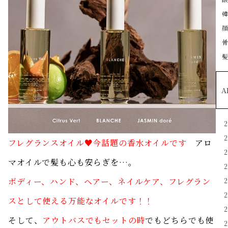
A
フレグランスオイル♥今話題の香水オイルです
アロ
マオイルで髪も心も安らぎを…。
ボディー、ハンド、ヘアー、ネイルケア、フレグラン
スとして使える万能なオイルです！！
そして、
アウトバスでもセットの時
でもどちらでも使