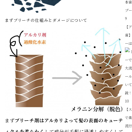
9
まずブリーチの仕組みとダメージについて
【
音
ー
10
【
で
まず
ブリーチ剤はアルカリよって髪の表面のキューテ
流行
ィクルを柔らかく
して成分が毛髪に浸透しやすくして