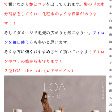
て
潤いながら
艶とコシ
を出してくれます。
髪の毛の水
分補給をしてくれ、化粧水のような役割がありま
す！！
そしてダメージで毛先の広がりも気になり…。
アイロ
ンを毎日使う方
も多いと思います。
そんな方に
強くおすすめ
させて頂いています！
アイロ
ンやコテの熱からも守ります！！
２位LOA the
oil
（ロアザオイル）