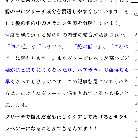
髪の中にブリーチ成分を浸透しやすくし
ています！そ
C
して
髪の毛の中のメラニン色素を分解
しています。
何度も繰り返すと髪の毛の内部の結合が切断され…。
U
「切れ毛」や「パサツキ」、「艶の低下」、「ごわつ
き」
に繋がります…。またダメージレベルが高いほど
髪がまとまりにくくなったり
、
ヘアカラーの色落ちも
早く
なってしまうのです。この記事を見に来てくれた
方はこのようなダメージに悩まされている方も多いと
思います。
ブリーチで傷んだ髪も正しくケアしてあげるとサラサ
ラヘアーになることができるんです！！