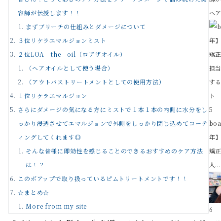
容師が伝授します！！
ヘア
まずブリーチの仕組みとダメージについて
３位リケラエマルジョンミスト
２位LOA the oil（ロアザオイル）
（ヘアオイルとして使う場合）
（アウトバストリートメントとしての使用方法）
１位リケラエマルジョン
さらにダメージの気になる方にミストで１本１本の内側に水分をし
5
っかり浸透させてエマルジョンで外側をしっかり閉じ込めてコーテ
bo
ィングしてくれます◎
年
そんな皆様に即効性を感じることのできるおすすめのケア方法
矯正
は！？
人..
このボアップで取り扱っているピムトリートメントです！！
☆まとめ☆
More from my site
6