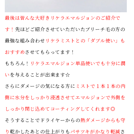
最後は皆んな大好きリケラエマルジョンのご紹介で
す！
先ほどご紹介させていただいたブリーチ毛の方の
最強な組み合わせ
リケラミストとの「ダブル使い」も
おすすめ
させてもらってます！
もちろん！
リケラエマルジョン単品使いでも十分に潤
い
を与えることが出来ます☆
さらにダメージの気になる方に
ミストで１本１本の内
側に水分をしっかり浸透させてエマルジョンで外側を
しっかり
閉じ込めてコーティングしてくれます◎
そうすることでドライヤーからの
熱ダメージからも守
り
乾かしたあとの仕上がりも
パサツキがかなり軽減
さ