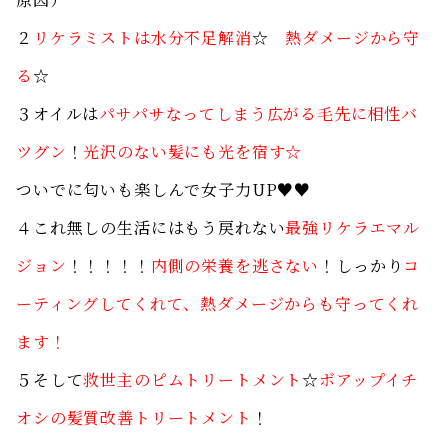
２
リケラミストは水分不足解消
☆
熱ダメージから守
る
☆
３オイルは
パサパサなってしまう広がる毛先に相性バ
ツグン
！
光沢のない髪にも光を宿す☆
ついでに匂いも楽しんで女子力UP♥♥
４これ無しの生活にはもう戻れない
最強リケラエマル
ジョン
！！！！！
内側の栄養を逃さない
！しっかり
コ
ーティングしてくれて、熱ダメージからも守ってくれ
ます！
５そして
救世主のピムトリートメント
☆
ボアップイチ
オシの髪質改善トリートメント
！