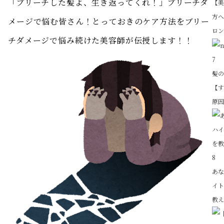
「ブリーチした髪よ、生き返ってくれ！」ブリーチダ
【
方
メージで悩む皆さん！とっておきのケア方法をブリー
ロン
チダメージで悩み続けた美容師が伝授します！！
7
髪
【
原因
8
あ
イ
教