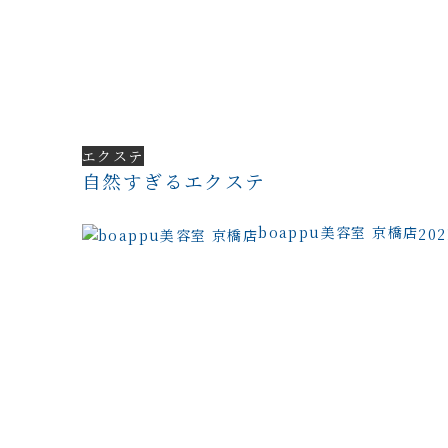
エクステ
自然すぎるエクステ
boappu美容室 京橋店
20