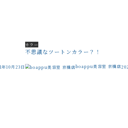
カラー
不思議なツートンカラー？！
boappu美容室 京橋店
21年10月23日
20