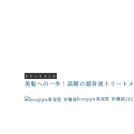
トリートメント
美髪への一歩！話題の超音波トリート
boappu美容室 京橋店
20