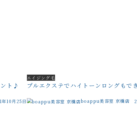
エイジング毛
メント♪
プルエクステでハイトーンロングもで
boappu美容室 京橋店
21年10月25日