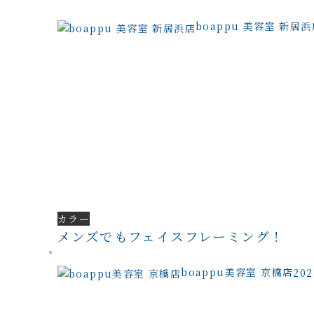
boappu 美容室 新居浜
カラー
メンズでもフェイスフレーミング！
boappu美容室 京橋店
20