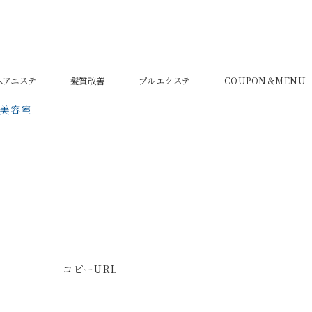
密ヘアエステ
髪質改善
プルエクステ
COUPON＆MENU
の美容室
コピーURL