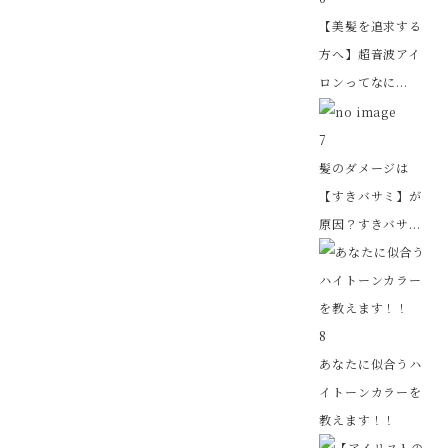
【美髪を追求する
方へ】超音波アイ
ロンってなに...
7
髪のダメージは
【すきバサミ】が
原因？すきバサ...
8
あなたに似合うハ
イトーンカラーを
教えます！！