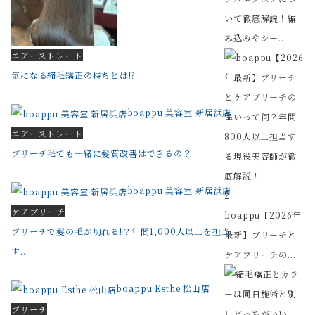
いて徹底解説！編
み込みやシー...
エアーストレート
気になる縮毛矯正の持ちとは!?
boappu 美容室 新居浜店
エアーストレート
ブリーチ毛でも一緒に髪質改善はできるの？
boappu 美容室 新居浜店
2
ケアブリーチ
boappu【2026年
ブリーチで髪の毛が切れる!？年間1,000人以上を担当
最新】ブリーチと
す...
ケアブリーチの...
boappu Esthe 松山店
ブリーチ