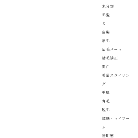
未分類
毛髪
犬
白髪
眉毛
眉毛パーマ
縮毛矯正
美白
美眉スタイリン
グ
美肌
育毛
脱毛
趣味・マイブー
ム
透明感