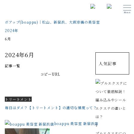
Menu
ボアップ(boappu)｜松山、新居浜、大阪京橋の美容室
2024年
6月
2024年6月
人気記事
記事一覧
コピーURL
トリートメント
毎日はダメ？【トリートメント】の適切な頻度って？
boappu 美容室 新居浜店
1
プルエクステにつ