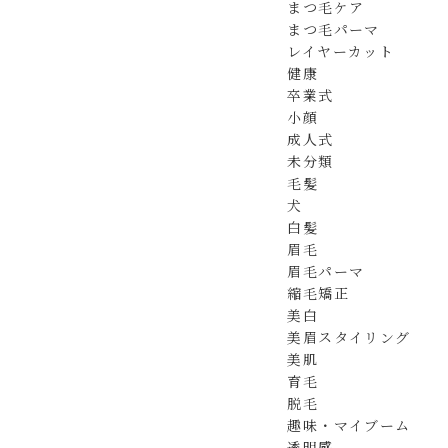
まつ毛ケア
まつ毛パーマ
レイヤーカット
健康
卒業式
小顔
成人式
未分類
毛髪
犬
白髪
眉毛
眉毛パーマ
縮毛矯正
美白
美眉スタイリング
美肌
育毛
脱毛
趣味・マイブーム
透明感