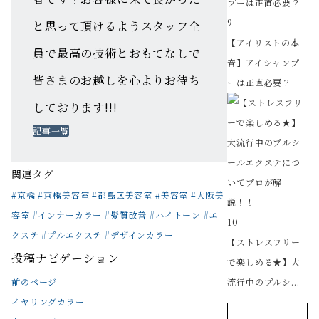
9
と思って頂けるようスタッフ全
【アイリストの本
員で最高の技術とおもてなしで
音】アイシャンプ
皆さまのお越しを心よりお待ち
ーは正直必要？
しております!!!
記事一覧
関連タグ
#京橋 #京橋美容室 #都島区美容室 #美容室 #大阪美
容室 #インナーカラー #髪質改善 #ハイトーン #エ
10
クステ #プルエクステ #デザインカラー
【ストレスフリー
投稿ナビゲーション
で楽しめる★】大
前のページ
流行中のプルシ...
イヤリングカラー