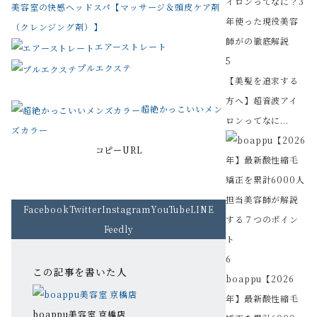
美容室の快感ヘッドスパ【マッサージ＆頭皮ケア剤
（クレンジング剤）】
エアーストレート
5
プルエクステ
【美髪を追求する
方へ】超音波アイ
超絶かっこいいメン
ロンってなに...
ズカラー
コピーURL
Facebook
Twitter
Instagram
YouTube
LINE
Feedly
6
この記事を書いた人
boappu【2026
年】最新酸性縮毛
boappu美容室 京橋店