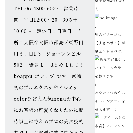
矯正を累計6000
TEL.06-4800-6027｜営業時
人...
間：平日12:00～20：30※土
7
10:00～｜定休日：日曜日 ｜住
髪のダメージは
所：大阪府大阪市都島区東野田
【すきバサミ】が
原因？すきバサ...
町３丁目1-3 ジョーレンビル
502 ｜皆さま、はじめまして！
boappu-ボアップ-です！京橋
8
初のプルエクステやイルミナ
あなたに似合うハ
colorなど大人気menuを中心
イトーンカラーを
にお客様の可愛くなりたいに期
教えます！！
待以上に応えるプロの美容技術
者です！お客様に来て良かった