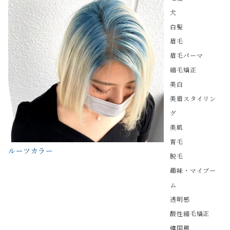
犬
白髪
眉毛
眉毛パーマ
縮毛矯正
美白
美眉スタイリン
グ
美肌
育毛
ルーツカラー
脱毛
趣味・マイブー
ム
透明感
酸性縮毛矯正
韓国風