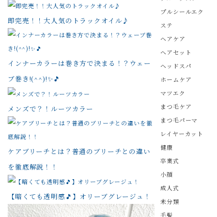
プルシールエク
即完売！！大人気のトラックオイル♪
ステ
ヘアケア
ヘアセット
インナーカラーは巻き方で決まる！？ウェー
ヘッドスパ
ブ巻き!(^^)!✨🎵
ホームケア
マツエク
まつ毛ケア
メンズで？！ルーツカラー
まつ毛パーマ
レイヤーカット
健康
ケアブリーチとは？普通のブリーチとの違い
卒業式
を徹底解説！！
小顔
成人式
【暗くても透明感🎵】オリーブグレージュ！
未分類
毛髪