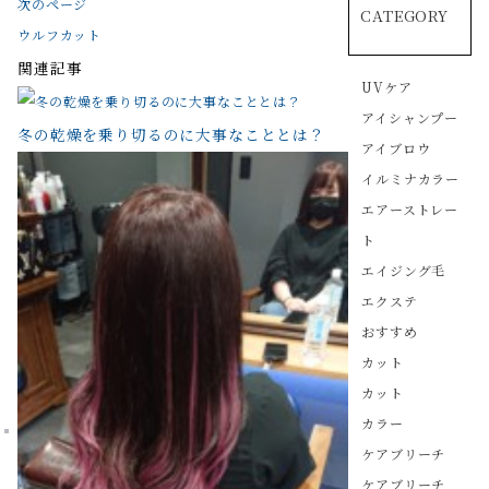
次のページ
CATEGORY
ウルフカット
関連記事
UVケア
アイシャンプー
冬の乾燥を乗り切るのに大事なこととは？
アイブロウ
イルミナカラー
エアーストレー
ト
エイジング毛
エクステ
おすすめ
カット
カット
カラー
ケアブリーチ
ケアブリーチ