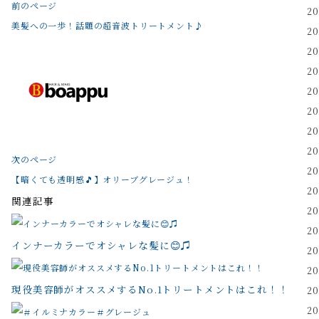
前のページ
2
美髪への一歩！話題の超音波トリートメント♪
2
2
2
2
2
2
2
次のページ
2
【暗くても透明感🎵】オリーブグレージュ！
2
関連記事
2
2
インナーカラーでオシャレな髪に😊♫
2
2
現役美容師がオススメするNo.1トリートメントはこれ！！
2
2