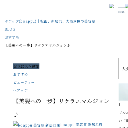
Menu
ボアップ(boappu)｜松山、新居浜、大阪京橋の美容室
BLOG
おすすめ
【美髪への一歩】リケラエマルジョン♪
お気に入り追加
人
おすすめ
ビューティー
ヘアケア
【美髪への一歩】リケラエマルジョン
1
♪
プル
いて
boappu 美容室 新居浜店