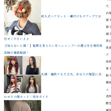
犬
白
成人式ヘアセット・着付けもボアップでお
眉
眉
縮
任せください♪♪
美
【知らないと損！】髪質を変えたい方へシャンプーの選び方を現役美
美
容師が徹底解説！
グ
美
育
丸顔・面長でも大丈夫。あなたの髪型に合
脱
趣
ム
透
わせた小顔カット！完全ガイド
酸
韓