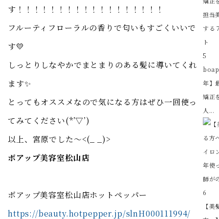
す！！！！！！！！！！！！！！！！！！
フルーティフローラルの香りで匂いもすごくいいで
す💛
5
しっとりしなやかでまとまりのある髪に導いてくれ
boa
ます✨
年】
矯正を
とってもオススメなので気になる方はぜひ一回使っ
人...
てみてください(*’▽’)
以上、宮原でした～<(_ _)>
ボアップ美容室松山店
6
ボアップ美容室松山店ホットペッパー
【美
https://beauty.hotpepper.jp/slnH000111994/