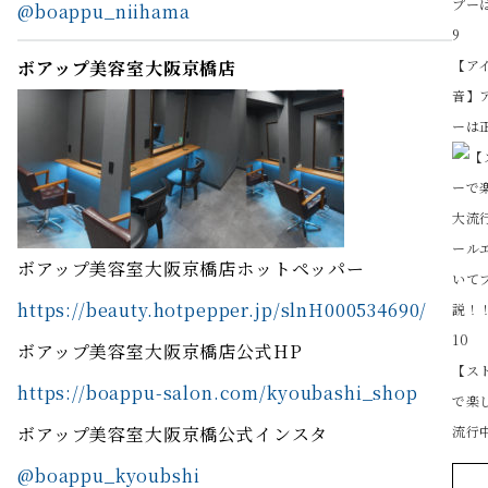
@boappu_niihama
9
ボアップ美容室大阪京橋店
【ア
音】
ーは
ボアップ美容室大阪京橋店ホットペッパー
https://beauty.hotpepper.jp/slnH000534690/
10
ボアップ美容室大阪京橋店公式HP
【ス
https://boappu-salon.com/kyoubashi_shop
で楽
ボアップ美容室大阪京橋公式インスタ
流行中
@boappu_kyoubshi