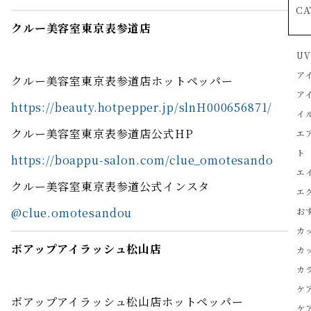
CA
クルー美容室東京表参道店
U
ア
クルー美容室東京表参道店ホットペッパー
ア
https://beauty.hotpepper.jp/slnH000656871/
イ
クルー美容室東京表参道店公式HP
エ
ト
https://boappu-salon.com/clue_omotesando
エ
クルー美容室東京表参道公式インスタ
エ
@clue.omotesandou
お
カ
ボアップアイラッシュ松山店
カ
カ
ケ
ボアップアイラッシュ松山店ホットペッパー
ケ