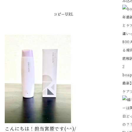
み込み
コピーURL
2
boa
最新
ケアブ
こんにちは！担当宮原です(^^)/