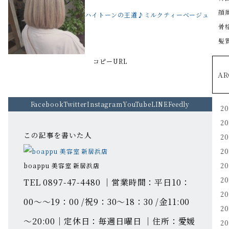
顔
ハイトーンの王道♪ミルクティーベージュ
骨
髪
コピーURL
AR
Facebook
Twitter
Instagram
YouTube
LINE
Feedly
2
2
この記事を書いた人
2
2
boappu 美容室 新居浜店
2
2
TEL 0897-47-4480 ｜営業時間：平日10：
2
00～～19：00 /祝9：30～18：30 /金11:00
2
～20:00｜定休日：毎週日曜日 ｜住所：愛媛
2