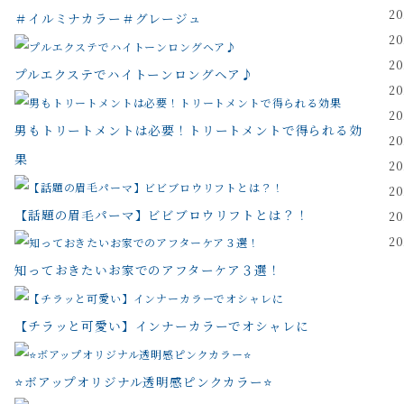
2
＃イルミナカラー＃グレージュ
2
2
プルエクステでハイトーンロングヘア♪
2
2
男もトリートメントは必要！トリートメントで得られる効
2
果
2
2
【話題の眉毛パーマ】ビビブロウリフトとは？！
2
2
知っておきたいお家でのアフターケア３選！
【チラッと可愛い】インナーカラーでオシャレに
⭐️ボアップオリジナル透明感ピンクカラー⭐️