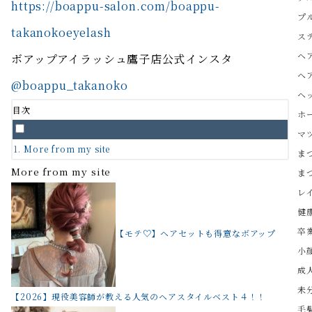
https://boappu-salon.com/boappu-
プ
takanokoeyelash
ス
ヘ
ボアップアイラッシュ鷹子店公式インスタ
ヘ
@boappu_takanoko
ヘ
目次
ホ
マ
More from my site
ま
More from my site
ま
レ
健
卒
【モテ♡】ヘアセットも得意なボアップ
小
成
未
【2026】現役美容師が教える人気のヘアスタイルベスト４！！
毛