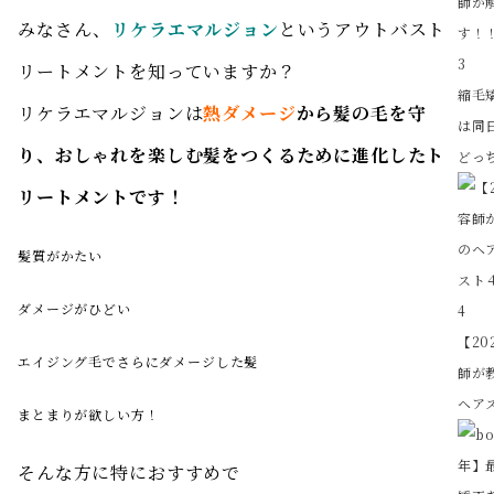
みなさん、
リケラエマルジョン
というアウトバスト
3
リートメントを知っていますか？
縮毛
リケラエマルジョンは
熱ダメージ
から髪の毛を守
は同
り、おしゃれを楽しむ髪をつくるために進化したト
どっち
リートメントです！
髪質がかたい
ダメージがひどい
4
【20
エイジング毛でさらにダメージした髪
師が
ヘアス
まとまりが欲しい方！
そんな方に特におすすめで