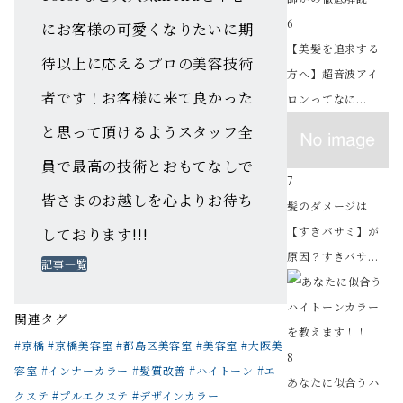
6
にお客様の可愛くなりたいに期
【美髪を追求する
待以上に応えるプロの美容技術
方へ】超音波アイ
者です！お客様に来て良かった
ロンってなに...
と思って頂けるようスタッフ全
員で最高の技術とおもてなしで
7
皆さまのお越しを心よりお待ち
髪のダメージは
【すきバサミ】が
しております!!!
原因？すきバサ...
記事一覧
関連タグ
#京橋 #京橋美容室 #都島区美容室 #美容室 #大阪美
8
容室 #インナーカラー #髪質改善 #ハイトーン #エ
あなたに似合うハ
クステ #プルエクステ #デザインカラー