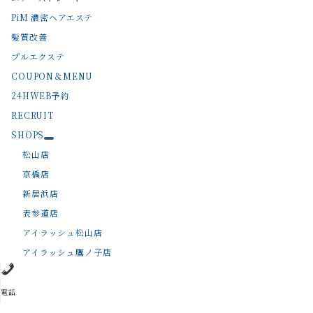
PiM 濃密ヘアエステ
髪質改善
プルエクステ
COUPON＆MENU
24HWEB予約
RECRUIT
SHOPS
松山店
京橋店
新居浜店
表参道店
アイラッシュ松山店
アイラッシュ鷹ノ子店
電話