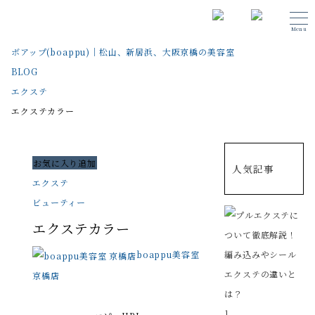
Menu
ボアップ(boappu)｜松山、新居浜、大阪京橋の美容室
BLOG
エクステ
エクステカラー
お気に入り追加
人気記事
エクステ
ビューティー
エクステカラー
boappu美容室
京橋店
1