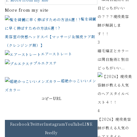
More from my site
髪を綺麗
に早く伸ばすための方法6選！?
美容室の快感ヘッドスパ【マッサージ＆頭皮ケア剤
3
（クレンジング剤）】
縮毛矯正とカラー
エアーストレート
は同日施術と別日
プルエクステ
どっちがいい...
超絶かっこいいメン
ズカラー
コピーURL
4
【2026】現役美容
Facebook
Twitter
Instagram
YouTube
LINE
師が教える人気の
Feedly
ヘアスタイル...