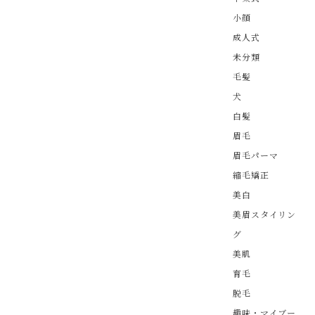
小顔
成人式
未分類
毛髪
犬
白髪
眉毛
眉毛パーマ
縮毛矯正
美白
美眉スタイリン
グ
美肌
育毛
脱毛
趣味・マイブー