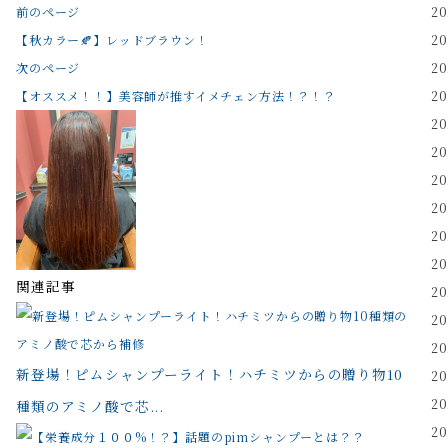
前のページ
2
【秋カラー🍂】レッドブラウン！
2
次のページ
2
【オススメ！！】美容師が推すイメチェン方法！？！？
2
2
2
2
2
2
2
関連記事
2
2
2
新登場！ピムシャンプーライト！ハチミツからの贈り物10
2
2
種類のアミノ酸で芯...
2