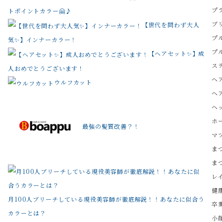
プ
トポイントカラー🤗♪
ブ
【世代を問わず大人
プ
気✨】インナーカラー！
プ
【ヘアセット✨】成
ス
人おめでとうございます！
ヘ
ウルフカット
ヘ
ヘ
ホ
最強の髪質改善？！
マ
ま
ま
レ
健
月100人ブリーチしている現役美容師が徹底解説！！あなたに似合う
卒
カラーとは？
小