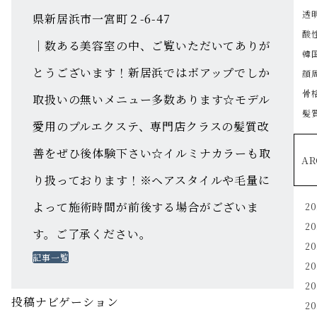
透
県新居浜市一宮町２-6-47
酸
｜数ある美容室の中、ご覧いただいてありが
韓
とうございます！新居浜ではボアップでしか
顔
骨
取扱いの無いメニュー多数あります☆モデル
髪
愛用のプルエクステ、専門店クラスの髪質改
善をぜひ後体験下さい☆イルミナカラーも取
AR
り扱っております！※ヘアスタイルや毛量に
よって施術時間が前後する場合がございま
2
2
す。ご了承ください。
2
記事一覧
2
2
投稿ナビゲーション
2