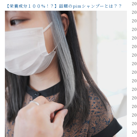
2
【栄養成分１００%！？】話題のpimシャンプーとは？？
2
2
2
2
2
2
2
2
2
2
2
2
2
2
2