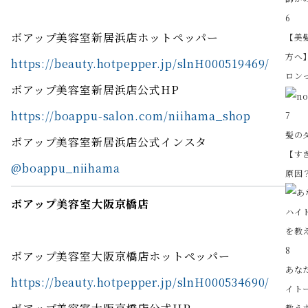
6
ボアップ美容室新居浜店ホットペッパー
【美
方へ
https://beauty.hotpepper.jp/slnH000519469/
ロンっ
ボアップ美容室新居浜店公式HP
https://boappu-salon.com/niihama_shop
7
髪の
ボアップ美容室新居浜店公式インスタ
【す
@boappu_niihama
原因？
ボアップ美容室大阪京橋店
8
ボアップ美容室大阪京橋店ホットペッパー
あな
https://beauty.hotpepper.jp/slnH000534690/
イト
教え