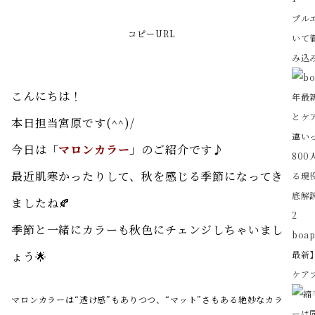
プル
コピーURL
いて
み込み
こんにちは！
本日担当宮原です(^^)/
今日は「
マロンカラー
」のご紹介です♪
最近肌寒かったりして、秋を感じる季節になってき
ましたね🍂
2
季節と一緒にカラーも秋色にチェンジしちゃいまし
boa
ょう🌟
最新
ケアブ
マロンカラーは“透け感”もありつつ、“マット”さもある絶妙なカラ