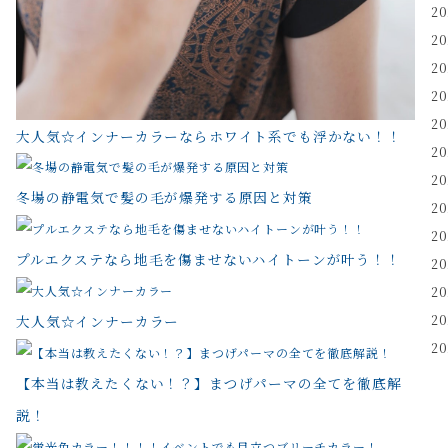
2
2
2
2
2
大人気☆インナーカラーならホワイト系でも浮かない！！
2
2
冬場の静電気で髪の毛が爆発する原因と対策
2
2
プルエクステなら地毛を傷ませないハイトーンが叶う！！
2
2
2
大人気☆インナーカラー
2
【本当は教えたくない！？】まつげパーマの全てを徹底解
説！