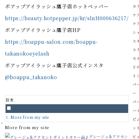
ボアップアイラッシュ鷹子店ホットペッパー
カ
ケ
https://beauty.hotpepper.jp/kr/slnH000636217/
ケ
ボアップアイラッシュ鷹子店HP
シ
https://boappu-salon.com/boappu-
ス
ス
takanokoeyelash
セ
ボアップアイラッシュ鷹子店公式インスタ
そ
ト
@boappu_takanoko
パ
ー
目次
パ
ハ
More from my site
ピ
More from my site
ン
グレージュ&アクセン
ビ