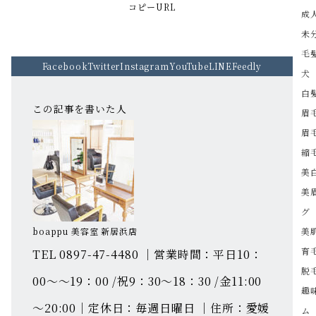
コピーURL
成
未
毛
Facebook
Twitter
Instagram
YouTube
LINE
Feedly
犬
白
この記事を書いた人
眉
眉
縮
美
美
グ
boappu 美容室 新居浜店
美
育
TEL 0897-47-4480 ｜営業時間：平日10：
脱
00～～19：00 /祝9：30～18：30 /金11:00
趣
～20:00｜定休日：毎週日曜日 ｜住所：愛媛
ム