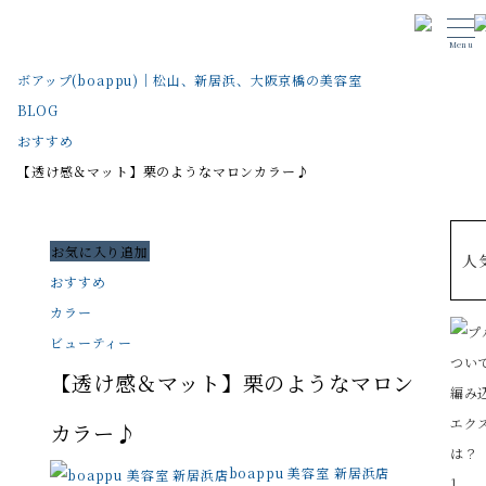
Menu
ボアップ(boappu)｜松山、新居浜、大阪京橋の美容室
BLOG
おすすめ
【透け感＆マット】栗のようなマロンカラー♪
お気に入り追加
人
おすすめ
カラー
ビューティー
【透け感＆マット】栗のようなマロン
カラー♪
boappu 美容室 新居浜店
1