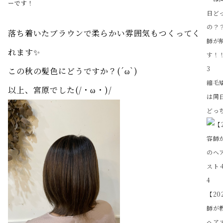
ーです！
落ち着いたブラウンで柔らかい雰囲気もつくってく
れます✨
3
この秋の髪色にどうですか？(´ω`)
縮毛
以上、宮原でした(/・ω・)/
は同
どっち
4
【20
師が
ヘアス