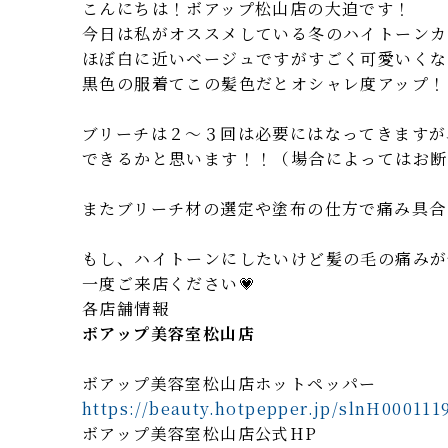
こんにちは！ボアップ松山店の大迫です！
今日は私がオススメしている冬のハイトーンカ
ほぼ白に近いベージュですがすごく可愛いくな
黒色の服着てこの髪色だとオシャレ度アップ！
ブリーチは２〜３回は必要にはなってきますが
できるかと思います！！（場合によってはお断
またブリーチ材の選定や塗布の仕方で痛み具合
もし、ハイトーンにしたいけど髪の毛の痛みが
一度ご来店ください💗
各店舗情報
ボアップ美容室松山店
ボアップ美容室松山店ホットペッパー
https://beauty.hotpepper.jp/slnH000111
ボアップ美容室松山店公式HP