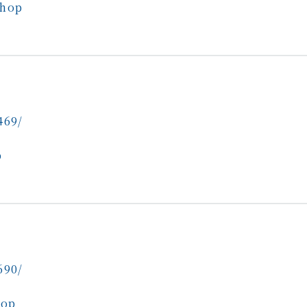
shop
469/
p
690/
hop