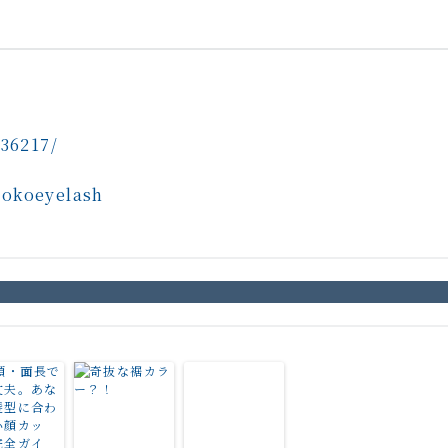
636217/
nokoeyelash