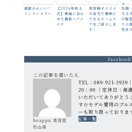
超絶かわいい！
【2026年成人
美容師オススメ
丸顔
インナーカラー
式】振袖に合わ
の自宅で簡単に
大丈
せた最新ヘアメ
できるホームケ
の髪
イク
アをご紹介しま
た小
す！
完全
Facebook
この記事を書いた人
TEL：089-921-39
20：00 ｜定休日：
いただいてありがとう
す☆モデル愛用のプル
ーも取り扱っておりま
記事一覧
boappu 美容室
松山店