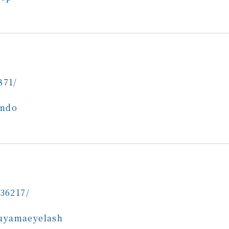
871/
ando
636217/
suyamaeyelash