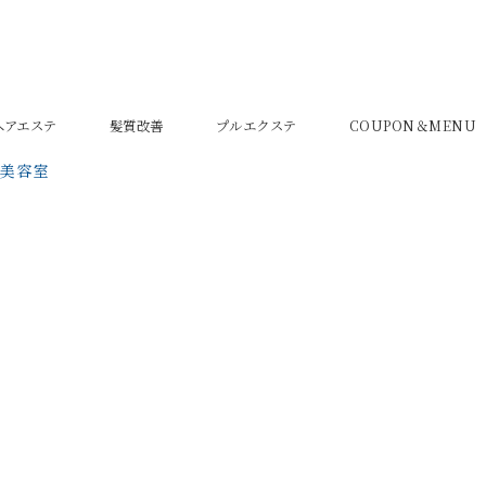
密ヘアエステ
髪質改善
プルエクステ
COUPON＆MENU
の美容室