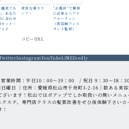
・面長でも
奇抜な裾カラ
”お風呂”で簡単
夫。あなた
ー？！
に出来るヘアケ
型に合わせ
アルーティン
顔カット！
（美容師アシス
ガイド
タント監修）
コピーURL
Twitter
Instagram
YouTube
LINE
Feedly
39｜営業時間：平日10：00～19：00 / 祝日 9：30～18：30
毎週日曜日 ｜住所：愛媛県松山市千舟町3-2-16｜数ある美
ございます！松山ではボアップでしか取扱いの無いメニュ
エクステ、専門店クラスの髪質改善をぜひ後体験下さい☆
す！