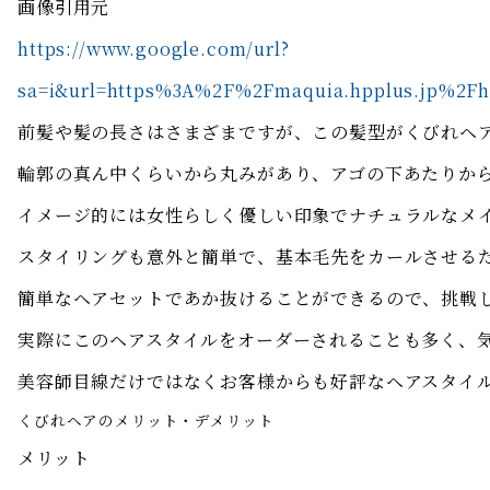
画像引用元
https://www.google.com/url?
sa=i&url=https%3A%2F%2Fmaquia.hpplus.jp%2
前髪や髪の長さはさまざまですが、この髪型がくびれヘ
輪郭の真ん中くらいから丸みがあり、アゴの下あたりか
イメージ的には女性らしく優しい印象でナチュラルなメ
スタイリングも意外と簡単で、基本毛先をカールさせる
簡単なヘアセットであか抜けることができるので、挑戦
実際にこのヘアスタイルをオーダーされることも多く、
美容師目線だけではなくお客様からも好評なヘアスタイ
くびれヘアのメリット・デメリット
メリット