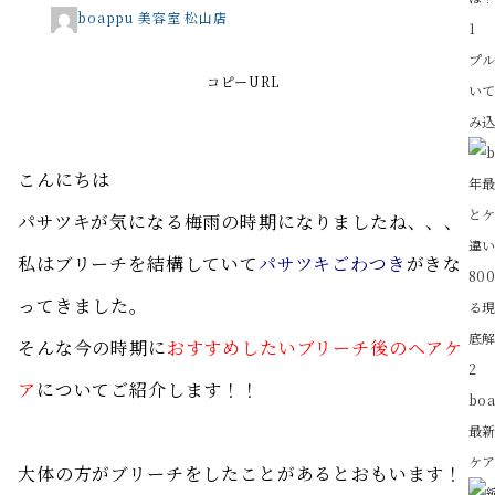
boappu 美容室 松山店
1
プ
コピーURL
い
み込
こんにちは
パサツキが気になる梅雨の時期になりましたね、、、
私はブリーチを結構していて
パサツキごわつき
がきな
ってきました。
そんな今の時期に
おすすめしたいブリーチ後のヘアケ
2
ア
についてご紹介します！！
bo
最
ケア
大体の方がブリーチをしたことがあるとおもいます！