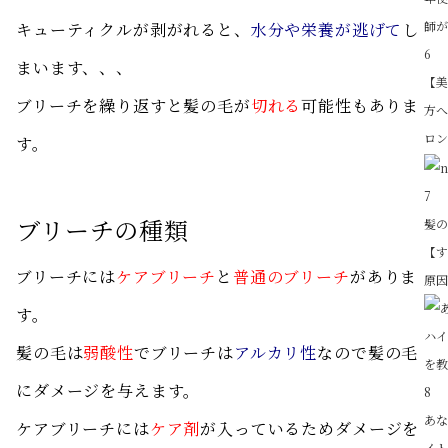
キューティクルが剥がれると、
水分や栄養が逃げて
し
6
まいます、、、
【
ブリーチを繰り返すと髪の毛が
切れる
可能性もありま
方
ロン
す。
7
ブリーチの種類
髪
【
ブリーチには
ケアブリーチ
と
普通のブリーチ
がありま
原因
す。
髪の毛は
弱酸性
でブリーチは
アルカリ性
なので髪の毛
にダメージを与えます。
8
あ
ケアブリーチには
ケア剤
が入っているためダメージを
イ