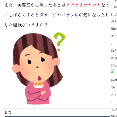
また、美容室から帰ったあとは
サラサラツヤツヤ
なの
にしばらくすると
ダメージ
や
パサツキ
が気になったり
した経験ないですか？
3
縮
は
どっ
4
【2
目次
師