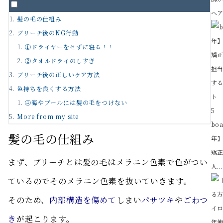
ヘア
髪の毛の仕組み
ブリーチ後のNG行動
①ドライヤーをせずに寝る！！
②タオルドライのしすぎ
ブリーチ後の正しいケア方法
色持ちを良くする方法
④海やプールには髪の毛をつけない
5
More from my site
bo
髪の毛の仕組み
年
矯正
まず、ブリーチとは髪の毛はメラニン色素で色がつい
人..
ているのでそのメラニン色素を抜いていきます。
そのため、
内部構造を傷めて
しまい
パサツキ
や
ごわつ
き
が起こります。