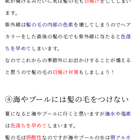
肌が焼けるみたいに実は髪の毛も
日焼け
をしてしまい
ます。
紫外線は
髪の毛の内部の色素
を壊してしまうのでヘア
カラーをした直後の髪の毛でも紫外線に当たると
色落
ちを早めて
しまいます。
なのでこれからの季節外にお出かけすることが増える
と思うので髪の毛の
日焼け対策
もしましょう！
④海やプールには髪の毛をつけない
夏になると海やプールに行くと思いますが
海水
や
塩素
は
色落ちを早めて
しまいます。
髪の毛は
弱酸性
なのですが海やプールの水は
弱アルカ