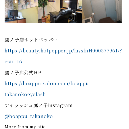
鷹ノ子店ホットペッパー
https://beauty.hotpepper.jp/kr/slnH000577961/?
cstt=16
鷹ノ子店公式HP
https://boappu-salon.com/boappu-
takanokoeyelash
アイラッシュ鷹ノ子instagram
@boappu_takanoko
More from my site