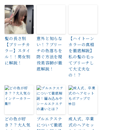
髪の長さ別
意外と知らな
【ハイトーン
【ブリーチカ
い！？ブリー
カラーの真相
ラー】スタイ
チの色落ちを
を徹底解説】
ル！！男女別
防ぐ方法を現
私の髪の毛っ
に解説！
役美容師が徹
てブリーチし
底解説！
て大丈夫な
の！？
どの色が好
プルエクステ
成人式、卒業
き？？大人気
について徹底
式のヘアセッ