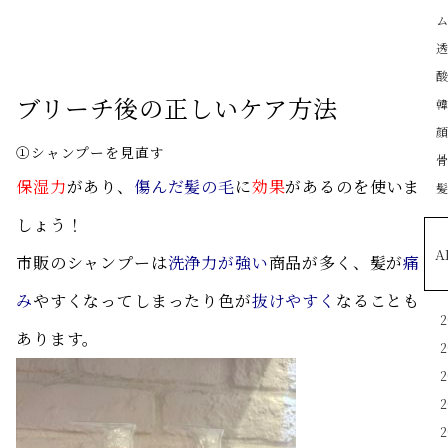
ブリーチ後の正しいケア方法
①シャンプーを見直す
保湿力
があり、
傷んだ髪の毛
に
効果
があるのを使いま
しょう！
A
市販のシャンプーは
洗浄力が強い
商品が多く、髪が
痛
み
やすくなってしまったり色が
抜けやすく
なることも
あります。