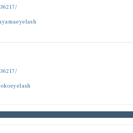
636217/
suyamaeyelash
636217/
nokoeyelash