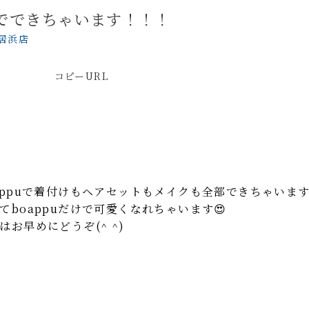
uでできちゃいます！！！
新居浜店
コピーURL
ppuで着付けもヘアセットもメイクも全部できちゃいます
boappuだけで可愛くなれちゃいます😍
お早めにどうぞ(^ ^)