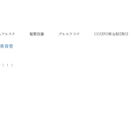
密ヘアエステ
髪質改善
プルエクステ
COUPON＆MENU
の美容室
す！！！