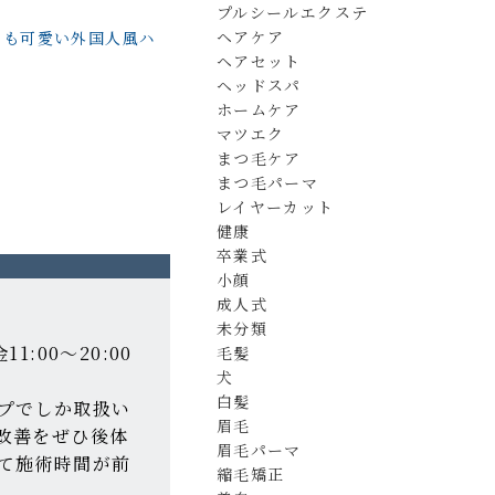
プルシールエクステ
ヘアケア
ても可愛い外国人風ハ
ヘアセット
ヘッドスパ
ホームケア
マツエク
まつ毛ケア
まつ毛パーマ
レイヤーカット
健康
卒業式
小顔
成人式
未分類
11:00～20:00
毛髪
犬
白髪
プでしか取扱い
眉毛
改善をぜひ後体
眉毛パーマ
て施術時間が前
縮毛矯正