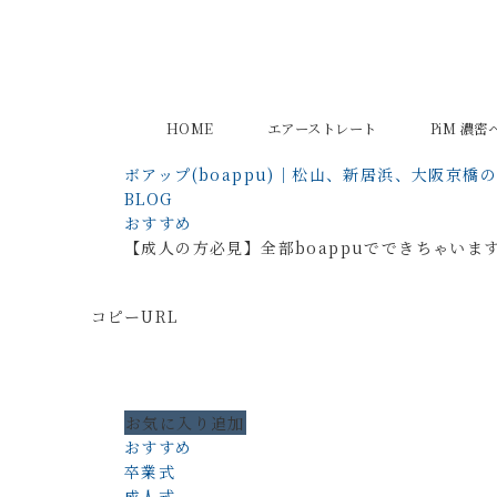
HOME
エアーストレート
PiM 濃
ボアップ(boappu)｜松山、新居浜、大阪京橋
BLOG
おすすめ
【成人の方必見】全部boappuでできちゃいま
コピーURL
お気に入り追加
おすすめ
卒業式
成人式