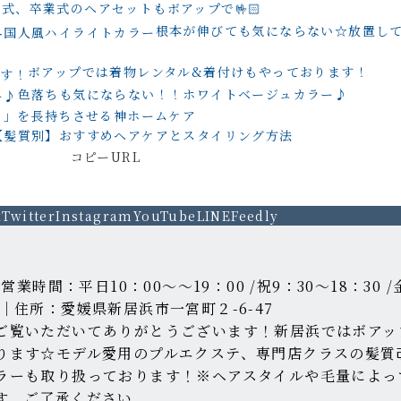
式、卒業式のヘアセットもボアップで🤟🏻
根本が伸びても気にならない☆放置し
ボアップでは着物レンタル&着付けもやっております！
色落ちも気にならない！！ホワイトベージュカラー♪
ラ」を長持ちさせる神ホームケア
【髪質別】おすすめヘアケアとスタイリング方法
コピーURL
k
Twitter
Instagram
YouTube
LINE
Feedly
0 ｜営業時間：平日10：00～～19：00 /祝9：30～18：30 /金
｜住所：愛媛県新居浜市一宮町２-6-47
ご覧いただいてありがとうございます！新居浜ではボアッ
ります☆モデル愛用のプルエクステ、専門店クラスの髪質
ラーも取り扱っております！※ヘアスタイルや毛量によっ
す。ご了承ください。