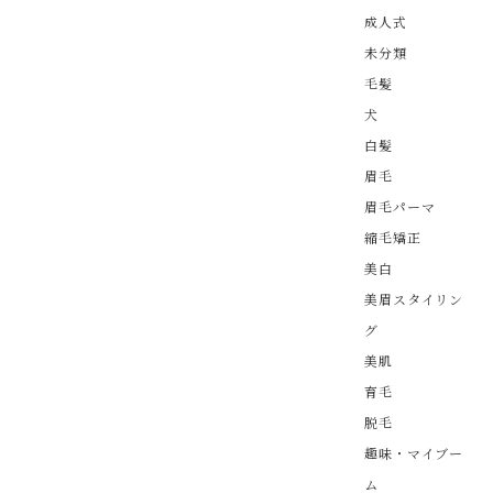
成人式
未分類
毛髪
犬
白髪
眉毛
眉毛パーマ
縮毛矯正
美白
美眉スタイリン
グ
美肌
育毛
脱毛
趣味・マイブー
ム