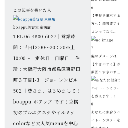
6
この記事を書いた人
【美髪を追求する
方へ】超音波アイ
boappu美容室 京橋店
ロンってなに...
TEL.06-4800-6027｜営業時
間：平日12:00～20：30※土
7
髪のダメージは
10:00～｜定休日：日曜日 ｜住
【すきバサミ】が
所：大阪府大阪市都島区東野田
原因？すきバサ...
町３丁目1-3 ジョーレンビル
502 ｜皆さま、はじめまして！
boappu-ボアップ-です！京橋
8
初のプルエクステやイルミナ
あなたに似合うハ
イトーンカラーを
colorなど大人気menuを中心
教えます！！