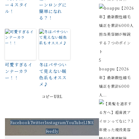
ー４スタイ
ーンロングに
ル！
簡単になれ
る？！
5
可愛すぎるイ
冬はパサつい
boappu【2026
ンナーカラ
て見えない暖
ー！！
色系もオスス
年】最新酸性縮毛
メ♪
矯正を累計6000
人...
コピーURL
Facebook
Twitter
Instagram
YouTube
LINE
Feedly