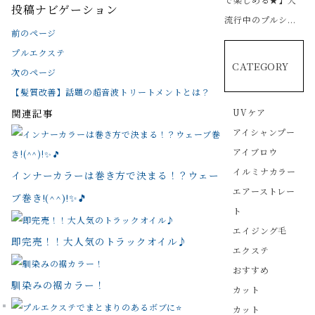
投稿ナビゲーション
流行中のプルシ...
前のページ
プルエクステ
CATEGORY
次のページ
【髪質改善】話題の超音波トリートメントとは？
関連記事
UVケア
アイシャンプー
アイブロウ
イルミナカラー
インナーカラーは巻き方で決まる！？ウェー
エアーストレー
ブ巻き!(^^)!✨🎵
ト
エイジング毛
即完売！！大人気のトラックオイル♪
エクステ
おすすめ
馴染みの裾カラー！
カット
カット