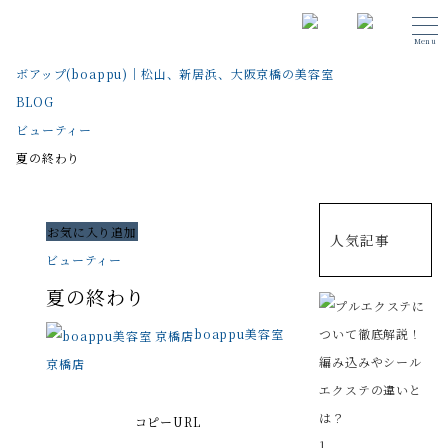
Menu
ボアップ(boappu)｜松山、新居浜、大阪京橋の美容室
BLOG
ビューティー
夏の終わり
お気に入り追加
人気記事
ビューティー
夏の終わり
boappu美容室
京橋店
コピーURL
1