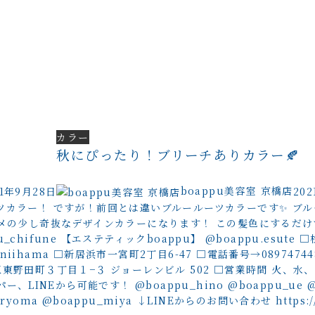
カラー
秋にぴったり！ブリーチありカラー🍂
boappu美容室 京橋店
21年9月28日
20