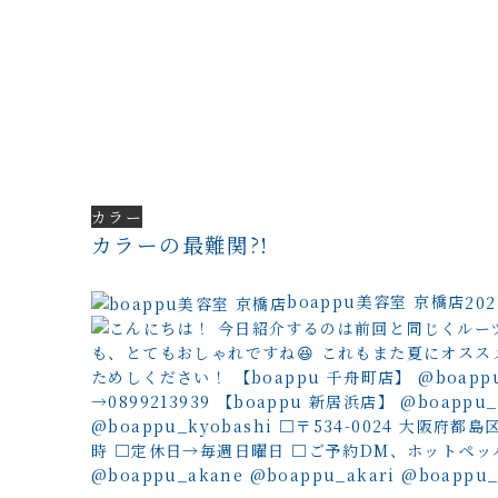
カラー
カラーの最難関?!
boappu美容室 京橋店
20