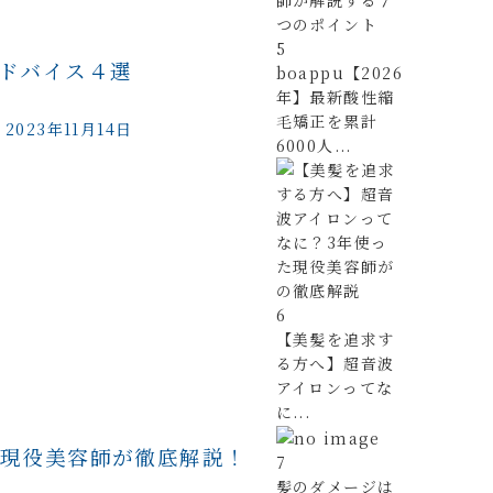
5
ドバイス４選
boappu【2026
年】最新酸性縮
毛矯正を累計
2023年11月14日
6000人...
6
【美髪を追求す
る方へ】超音波
アイロンってな
に...
する現役美容師が徹底解説！
7
髪のダメージは