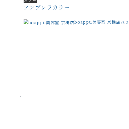
アンブレラカラー
boappu美容室 京橋店
20