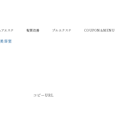
密ヘアエステ
髪質改善
プルエクステ
COUPON＆MENU
の美容室
コピーURL