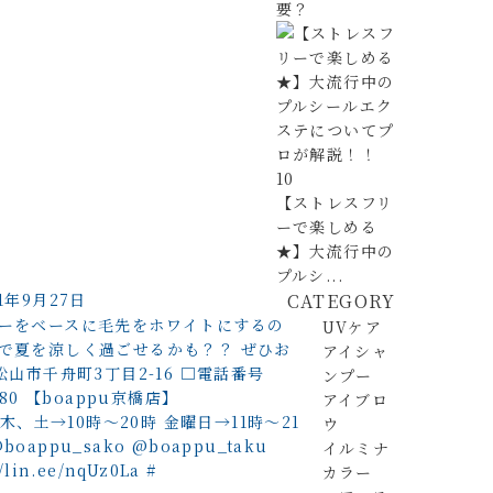
要？
10
【ストレスフリ
ーで楽しめる
★】大流行中の
プルシ...
21年9月27日
CATEGORY
UVケア
アイシャ
ンプー
アイブロ
ウ
イルミナ
カラー