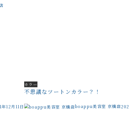
店
カラー
不思議なツートンカラー？！
boappu美容室 京橋店
21年12月11日
20