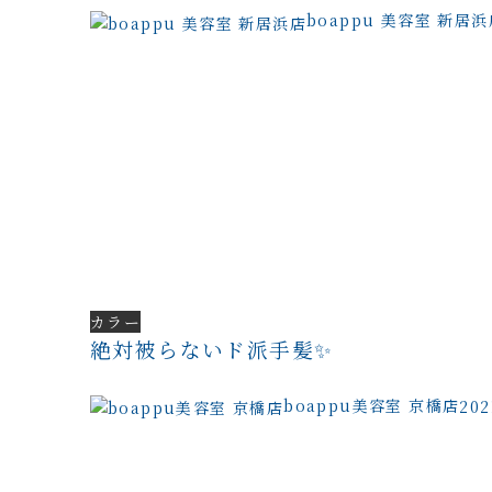
boappu 美容室 新居浜
カラー
絶対被らないド派手髪✨
boappu美容室 京橋店
20