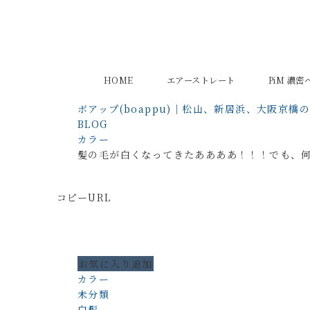
HOME
エアーストレート
PiM 濃
ボアップ(boappu)｜松山、新居浜、大阪京橋
BLOG
カラー
髪の毛が白くなってきたああああ！！！でも、何
コピーURL
お気に入り追加
カラー
未分類
白髪