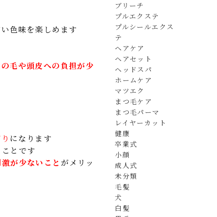
ブリーチ
プルエクステ
プルシールエクス
広い色味を楽しめます
テ
ヘアケア
ヘアセット
髪の毛や頭皮への負担が少
ヘッドスパ
ホームケア
マツエク
まつ毛ケア
まつ毛パーマ
レイヤーカット
健康
が
り
になります
卒業式
ることです
小顔
刺激が少ないこと
がメリッ
成人式
未分類
毛髪
犬
白髪