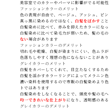
美容室でのカラーやパーマに影響がでる可能性
ファッションカラーのメリット
色の表現が自由で、ベージュ、アッシュ、ピン
真っ黒に染めるのではなく、
白髪をぼかす
こと
白髪染めに比べて、赤みを抑えたカラーになっ
白髪染めに比べて染毛力が弱いため、髪の毛の
ない
場合があります
ファッションカラーのデメリット
切れ毛や乾燥、白髪が染まりにくい、色ムラが
色落ちしやすく理想の色にならないことがあり
グレイカラーのメリット
白髪をカバーしてくれて、目立たなくするため
白髪を活かすカラーリングによってメラニン色
濃い染料を使用するので市販の白髪染めより色
トではあります
白髪染めをしなくなることで、頭皮や髪の毛へ
均一できれいな仕上がり
になり、透明感のある
グレイカラーのデメリット