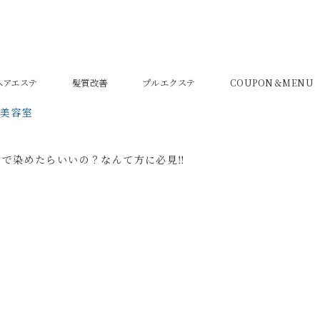
密ヘアエステ
髪質改善
プルエクステ
COUPON＆MENU
の美容室
で染めたらいいの？なんて方に必見‼️