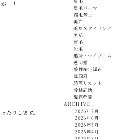
眉毛
界が！！
眉毛パーマ
縮毛矯正
美白
美眉スタイリング
美肌
育毛
脱毛
趣味・マイブーム
透明感
酸性縮毛矯正
韓国風
顔周りカット
骨格診断
髪質改善
ARCHIVE
2026年7月
なったりします。
2026年6月
2026年5月
2026年4月
2026年3月