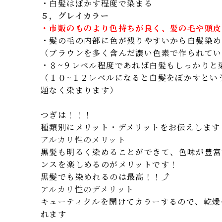
・白髪はぼかす程度で染まる
５，グレイカラー
・市販のものより色持ちが良く、髪の毛や頭皮
・髪の毛の内部に色が残りやすいから白髪染め
（ブラウンを多く含んだ濃い色素で作られてい
・８~９レベル程度であれば白髪もしっかりと
（１０~１２レベルになると白髪をぼかすとい
題なく染まります）
つぎは！！！
種類別にメリット・デメリットをお伝えします
アルカリ性のメリット
黒髪も明るく染めることができて、色味が豊富
ンスを楽しめるのがメリットです！
黒髪でも染めれるのは最高！！⤴️
アルカリ性のデメリット
キューティクルを開けてカラーするので、乾燥
れます