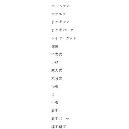
ホームケア
マツエク
まつ毛ケア
まつ毛パーマ
レイヤーカット
健康
卒業式
小顔
成人式
未分類
毛髪
犬
白髪
眉毛
眉毛パーマ
縮毛矯正