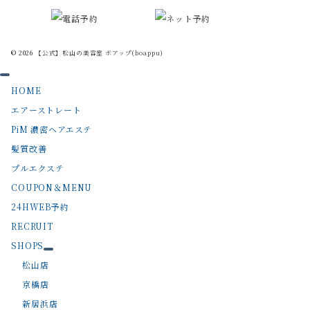
© 2026
【公式】松山の美容室 ボアップ(boappu)
HOME
エアーストレート
PiM 濃密ヘアエステ
髪質改善
プルエクステ
COUPON＆MENU
24HWEB予約
RECRUIT
SHOPS
松山店
京橋店
新居浜店