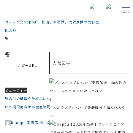
Menu
ボアップ(boappu)｜松山、新居浜、大阪京橋の美容室
BLOG
髪
髪
人気記事
コピーURL
ビューティー
髪の毛の構造や仕組みにつ
1
いて現役美容師が徹底解説
プルエクステについて徹底解説！編み込みや
シー...
boappu 美容室 松山店