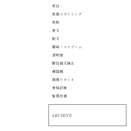
美白
美眉スタイリング
美肌
育毛
脱毛
趣味・マイブーム
透明感
酸性縮毛矯正
韓国風
顔周りカット
骨格診断
髪質改善
ARCHIVE