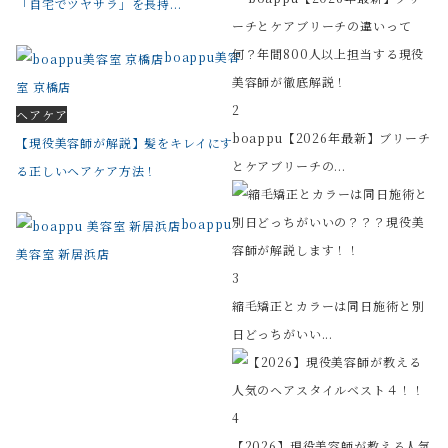
「自宅でツヤサラ」を長持...
boappu美容
室 京橋店
2
ヘアケア
boappu【2026年最新】ブリーチ
【現役美容師が解説】髪をキレイにす
とケアブリーチの...
る正しいヘアケア方法！
boappu
美容室 新居浜店
3
縮毛矯正とカラーは同日施術と別
日どっちがいい...
4
【2026】現役美容師が教える人気