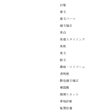
白髪
眉毛
眉毛パーマ
縮毛矯正
美白
美眉スタイリング
美肌
育毛
脱毛
趣味・マイブーム
透明感
酸性縮毛矯正
韓国風
顔周りカット
骨格診断
髪質改善