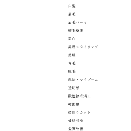
白髪
眉毛
眉毛パーマ
縮毛矯正
美白
美眉スタイリング
美肌
育毛
脱毛
趣味・マイブーム
透明感
酸性縮毛矯正
韓国風
顔周りカット
骨格診断
髪質改善