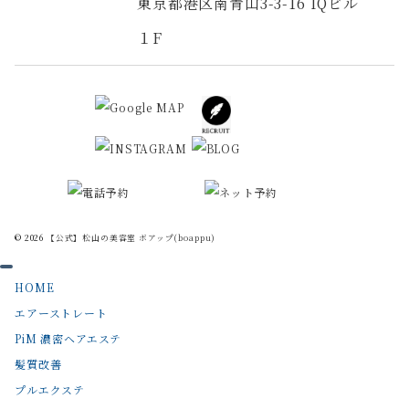
東京都港区南青山3-3-16 IQビル
１F
© 2026
【公式】松山の美容室 ボアップ(boappu)
HOME
エアーストレート
PiM 濃密ヘアエステ
髪質改善
プルエクステ